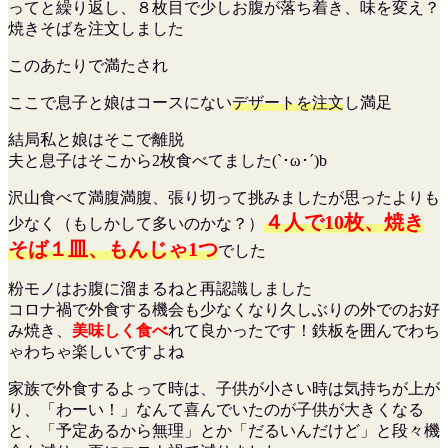
ってと繰り返し、８枚目で少しお腹が落ち着き、味を変え？
焼きそばを注文しました
このあたりで満たされ
ここで息子と娘はコースにない
デザートを注文
し満足
結局私と娘はそこで離脱
夫と息子はそこから2枚食べてました(`･ω･´)b
沢山食べて満腹満腹、張り切って挑みましたが思ったよりも
４人で10枚、焼き
少なく（もしかして多いのかな？）
そば１皿、もんじゃ1つ
でした
粉モノはお腹に溜まるねと再認識しました
コロナ禍で外食する機会も少なくなり久しぶりの外でのお好
み焼き、
美味しく食べ
れて良かったです！鉄板を囲んでわち
ゃわちゃ楽しいですよね
家族で外食するよって時は、子供が小さい時は気持ちが上が
り、「わーい！」なんて喜んでいたのが子供が大きくなる
と、「予定あるから無理」とか「だるいんだけど」と段々機