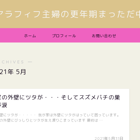
アラフィフ主婦の更年期まっただ
ホーム
プロフィール
お問い合わせ
RCHIVES ―
021年 5月
家の外壁にツタが・・・そしてスズメバチの巣
が涙
壁にツタが・・・・・ 我が家は外壁にツタがはっていて困っています。
の外壁にびっしりとツタが生え渡りこまっています 最初は …
2021年5月31日