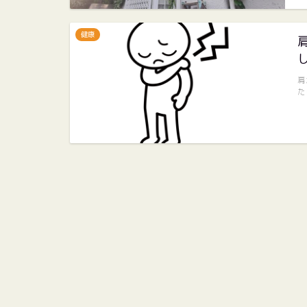
健康
肩
た