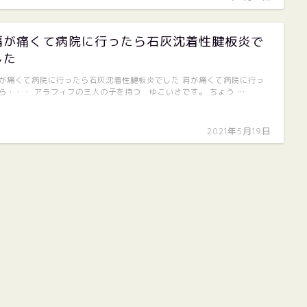
肩が痛くて病院に行ったら石灰沈着性腱板炎で
した
が痛くて病院に行ったら石灰沈着性腱板炎でした 肩が痛くて病院に行っ
ら・・・ アラフィフの三人の子を持つ ゆこいさです。 ちょう …
2021年5月19日