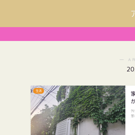
― A
2
生活
外
家