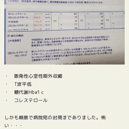
・ 散発性心室性期外収縮
・ T波平低
・ 糖代謝Hba1ｃ
・ コレステロール
しかも親展で病院宛の封筒までありました。怖
い・・・