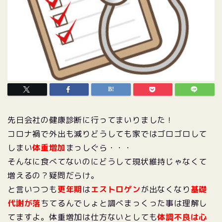
先日会社の健康診断に行ってまいりました！
コロナ禍で外出も減りどうしても家ではゴロゴロして
しまい
体重増加
まっしぐら・・・
そんなに食べてないのにどうして現状維持じゃなくて
増えるの？疑問だらけ。
と言いつつも
更年期
は
エストロゲン
が出なくなり
基礎
代謝が落
ちてるんでしょと調べまっくった事は理解し
てますよ。体重増加は仕方ないとしても
体調不良は心